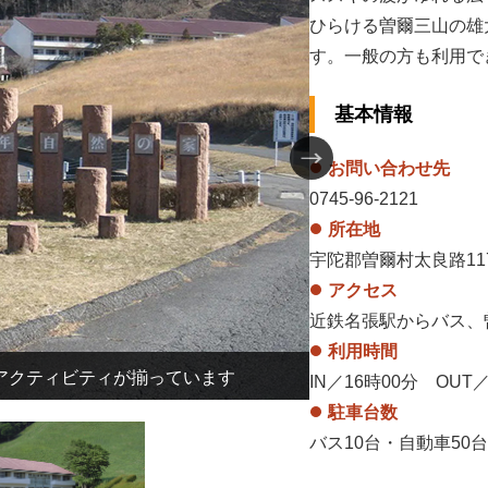
ひらける曽爾三山の雄
す。一般の方も利用で
基本情報
お問い合わせ先
0745-96-2121
所在地
宇陀郡曽爾村太良路11
アクセス
近鉄名張駅からバス、
利用時間
アクティビティが揃っています
IN／16時00分 OUT／
駐車台数
バス10台・自動車50台