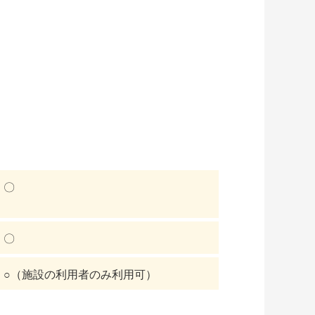
〇
〇
○（施設の利用者のみ利用可）