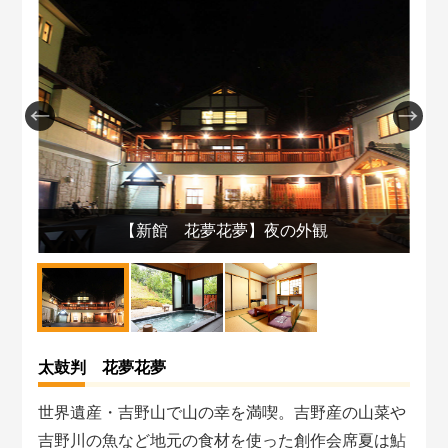
【新館 花夢花夢】夜の外観
太鼓判 花夢花夢
世界遺産・吉野山で山の幸を満喫。吉野産の山菜や
吉野川の魚など地元の食材を使った創作会席夏は鮎