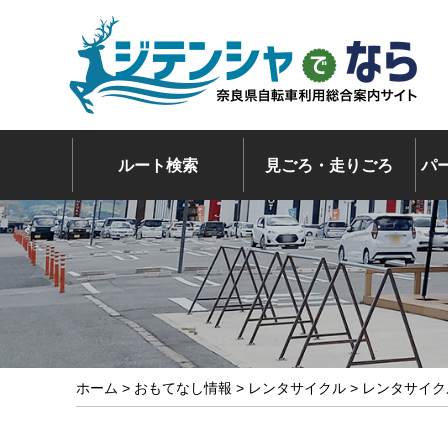
ルート検索
見ごろ・走りごろ
パ
ホーム
>
おもてなし情報
>
レンタサイクル
> レンタサイ