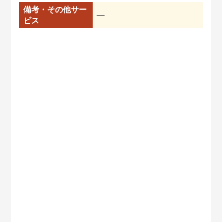
備考・その他サー
━
ビス