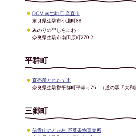
DCM 南生駒店 産直市
奈良県生駒市小瀬町88
みのりの里しらにわ
奈良県生駒市南田原町270-2
平群町
直売所とれたて市
奈良県生駒郡平群町平等寺75-1（道の駅「大
三郷町
信貴山のどか村 野菜果物直売所