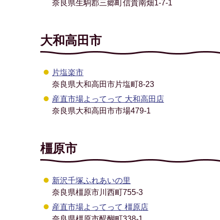
奈良県生駒郡三郷町信貴南畑1-7-1
大和高田市
片塩楽市
奈良県大和高田市片塩町8-23
産直市場よってって 大和高田店
奈良県大和高田市市場479-1
橿原市
新沢千塚ふれあいの里
奈良県橿原市川西町755-3
産直市場よってって 橿原店
奈良県橿原市醍醐町338-1