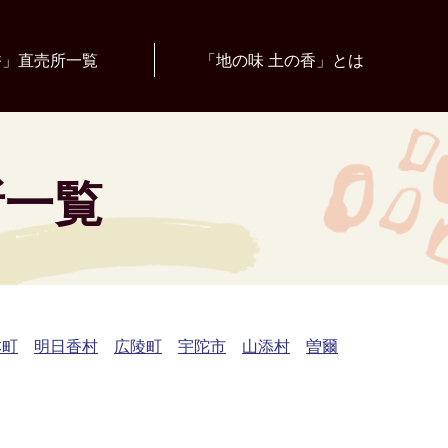
香」直売所一覧
「地の味 土の香」とは
所一覧
本町
明日香村
広陵町
宇陀市
山添村
曽爾