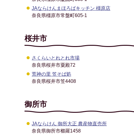
JAならけんまほろばキッチン 橿原店
奈良県橿原市常盤町605-1
桜井市
さくらいとれとれ市場
奈良県桜井市粟殿72
荒神の里 笠そば処
奈良県桜井市笠4408
御所市
JAならけん 御所大正 農産物直売所
奈良県御所市櫛羅1458