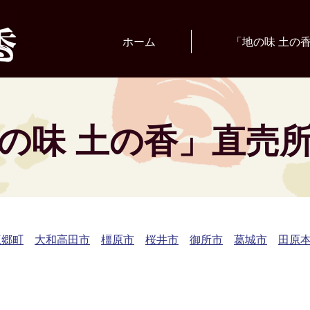
ホーム
「地の味 土の
の味 土の香」直売
三郷町
大和高田市
橿原市
桜井市
御所市
葛城市
田原