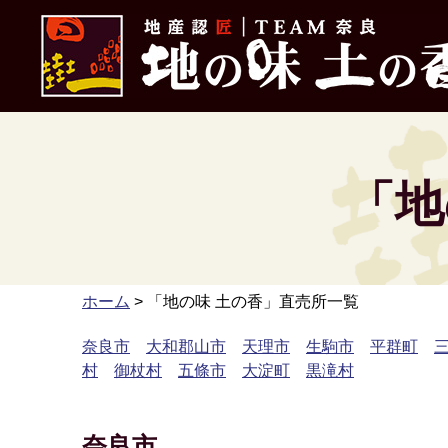
地産認匠 TEAM奈良 地の味 土の香
「地
ホーム
> 「地の味 土の香」直売所一覧
奈良市
大和郡山市
天理市
生駒市
平群町
村
御杖村
五條市
大淀町
黒滝村
奈良市