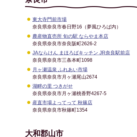
東大寺門前市場
奈良県奈良市春日野16（夢風ひろば内）
農産物直売所 旬の駅 ならやま本店
奈良県奈良市奈良阪町2626-2
JAならけん まほろばキッチン JR奈良駅前店
奈良県奈良市三条本町1098
月ヶ瀬温泉 ふれあい市場
奈良県奈良市月ヶ瀬尾山2674
湖畔の里 つきがせ
奈良県奈良市月ヶ瀬桃香野4267-5
産直市場よってって 秋篠店
奈良県奈良市秋篠町1354
大和郡山市