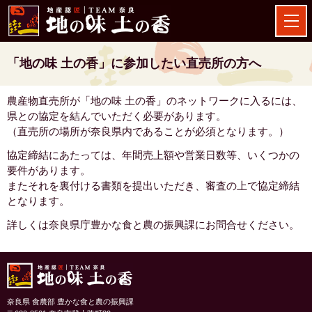
地産認匠 TEAM奈良 地の味 土の
香
「地の味 土の香」に参加したい直売所の方へ
農産物直売所が「地の味 土の香」のネットワークに入るには、
県との協定を結んでいただく必要があります。
（直売所の場所が奈良県内であることが必須となります。）
協定締結にあたっては、年間売上額や営業日数等、いくつかの
要件があります。
またそれを裏付ける書類を提出いただき、審査の上で協定締結
となります。
詳しくは奈良県庁豊かな食と農の振興課にお問合せください。
地産認匠 TEAM奈良 地の味 土の香
奈良県 食農部 豊かな食と農の振興課