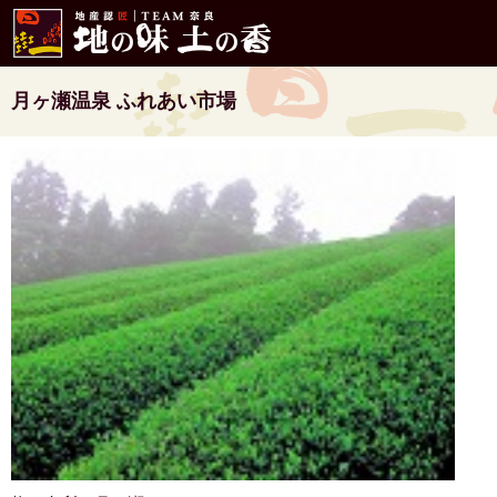
地産認匠 TEAM奈良 地の味 土の
香
月ヶ瀬温泉 ふれあい市場