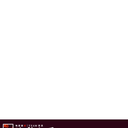
地産認匠 TEAM奈良 地の味 土の香