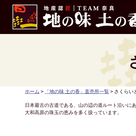
地産認匠 TEAM奈良 地の味 土の香
ホーム
>
「地の味 土の香」直売所一覧
> さくらい
日本最古の古道である、山の辺の道ルート沿いに
大和高原の珠玉の恵みを多く扱っています。