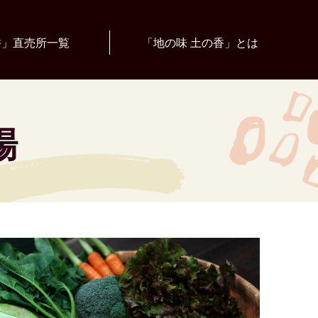
香」直売所一覧
「地の味 土の香」とは
場