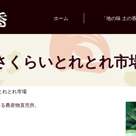
ホーム
「地の味 土の
さくらいとれとれ市
とれとれ市場
ある農産物直売所。