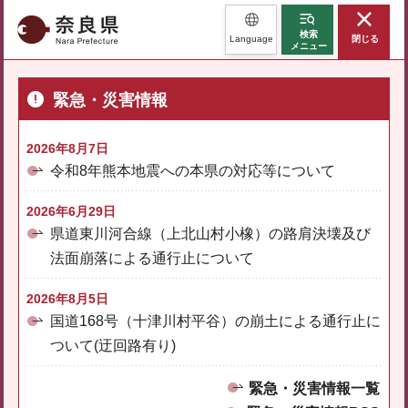
奈良県
検索
Language
閉じる
メニュー
緊急・災害情報
2026年8月7日
令和8年熊本地震への本県の対応等について
2026年6月29日
県道東川河合線（上北山村小橡）の路肩決壊及び
法面崩落による通行止について
2026年8月5日
国道168号（十津川村平谷）の崩土による通行止に
ついて(迂回路有り)
緊急・災害情報一覧