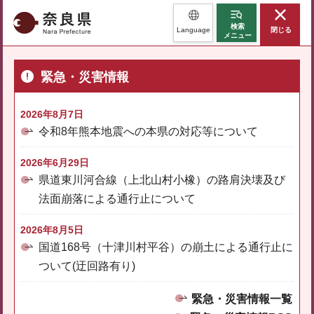
奈良県
検索
Language
閉じる
メニュー
緊急・災害情報
2026年8月7日
令和8年熊本地震への本県の対応等について
2026年6月29日
県道東川河合線（上北山村小橡）の路肩決壊及び
法面崩落による通行止について
2026年8月5日
国道168号（十津川村平谷）の崩土による通行止に
ついて(迂回路有り)
緊急・災害情報一覧