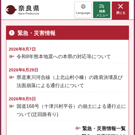
奈良県
検索
Language
閉じる
メニュー
緊急・災害情報
2026年8月7日
令和8年熊本地震への本県の対応等について
2026年6月29日
県道東川河合線（上北山村小橡）の路肩決壊及び
法面崩落による通行止について
2026年8月5日
国道168号（十津川村平谷）の崩土による通行止に
ついて(迂回路有り)
緊急・災害情報一覧