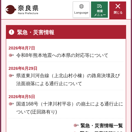
奈良県
検索
Language
閉じる
メニュー
緊急・災害情報
2026年8月7日
令和8年熊本地震への本県の対応等について
2026年6月29日
県道東川河合線（上北山村小橡）の路肩決壊及び
法面崩落による通行止について
2026年8月5日
国道168号（十津川村平谷）の崩土による通行止に
ついて(迂回路有り)
緊急・災害情報一覧