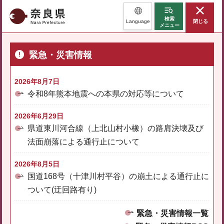
奈良県
検索
Language
閉じる
メニュー
緊急・災害情報
2026年8月7日
令和8年熊本地震への本県の対応等について
2026年6月29日
県道東川河合線（上北山村小橡）の路肩決壊及び
法面崩落による通行止について
2026年8月5日
国道168号（十津川村平谷）の崩土による通行止に
ついて(迂回路有り)
緊急・災害情報一覧