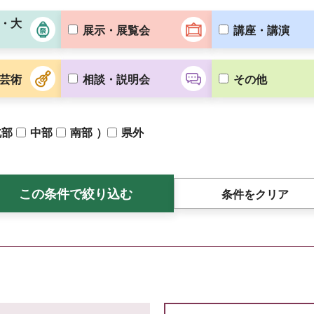
・大
展示・展覧会
講座・講演
芸術
相談・説明会
その他
）
北部
中部
南部
県外
条件をクリア