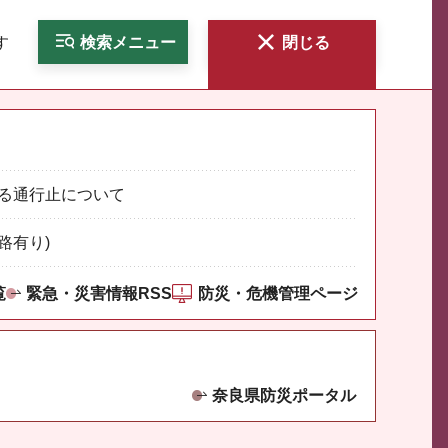
す
検索
メニュー
閉じる
る通行止について
路有り)
覧
緊急・災害情報RSS
防災・危機管理ページ
奈良県防災ポータル