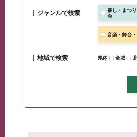
催し・まつり
ジャンルで検索
会
音楽・舞台・
地域で検索
県内
（
全域