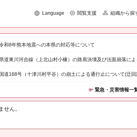
Language
閲覧支援
組織から探
令和8年熊本地震への本県の対応等について
県道東川河合線（上北山村小橡）の路肩決壊及び法面崩落によ
国道168号（十津川村平谷）の崩土による通行止について(迂回
緊急・災害情報一
ません。