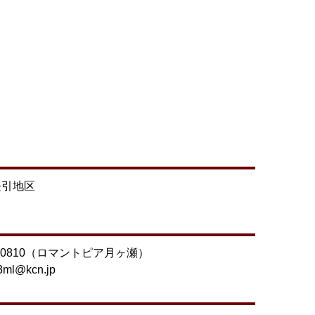
長引地区
92-0810（ロマントピア月ヶ瀬）
3ml@kcn.jp