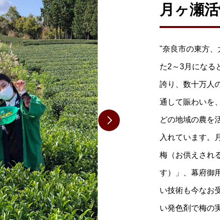
月ヶ瀬活
"奈良市の東方
た2～3月にな
誇り、数十万人
通して賑わいを
どの地域の農を
入れています。
梅（お供えされ
す）」、幕府御
い技術も今なお
い発色剤で梅の