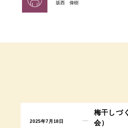
坂西 偉樹
梅干しづ
会）
2025年7月18日