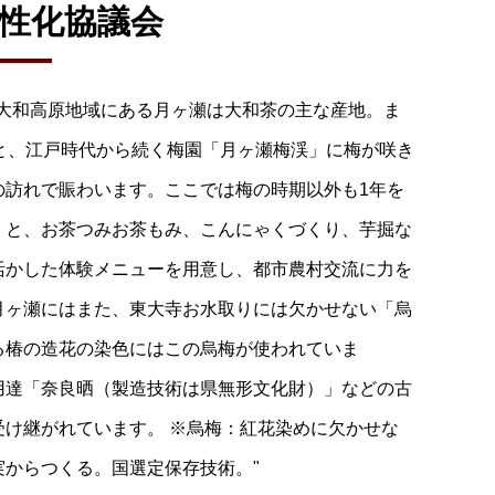
性化協議会
、大和高原地域にある月ヶ瀬は大和茶の主な産地。ま
ると、江戸時代から続く梅園「月ヶ瀬梅渓」に梅が咲き
の訪れで賑わいます。ここでは梅の時期以外も1年を
、と、お茶つみお茶もみ、こんにゃくづくり、芋掘な
活かした体験メニューを用意し、都市農村交流に力を
月ヶ瀬にはまた、東大寺お水取りには欠かせない「烏
る椿の造花の染色にはこの烏梅が使われていま
用達「奈良晒（製造技術は県無形文化財）」などの古
受け継がれています。 ※烏梅：紅花染めに欠かせな
実からつくる。国選定保存技術。"