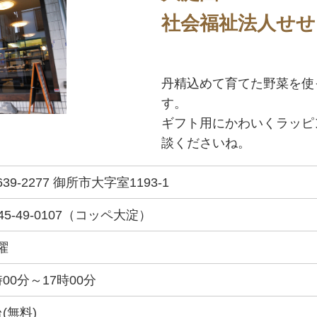
社会福祉法人せせ
丹精込めて育てた野菜を使
す。
ギフト用にかわいくラッピ
談くださいね。
39-2277 御所市大字室1193-1
745-49-0107（コッペ大淀）
曜
時00分～17時00分
台(無料)