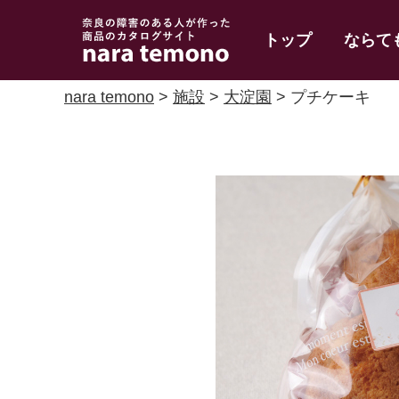
奈良で障害のある人
トップ
ならて
の手作り商品 nara
temono
nara temono
>
施設
>
大淀園
> プチケーキ