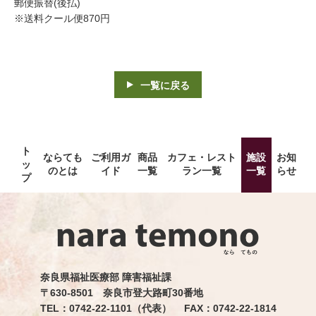
郵便振替(後払)
※送料クール便870円
一覧に戻る
ト
ならても
ご利用ガ
商品
カフェ・レスト
施設
お知
ッ
のとは
イド
一覧
ラン一覧
一覧
らせ
プ
奈良県福祉医療部 障害福祉課
〒630-8501 奈良市登大路町30番地
TEL：0742-22-1101（代表） FAX：0742-22-1814