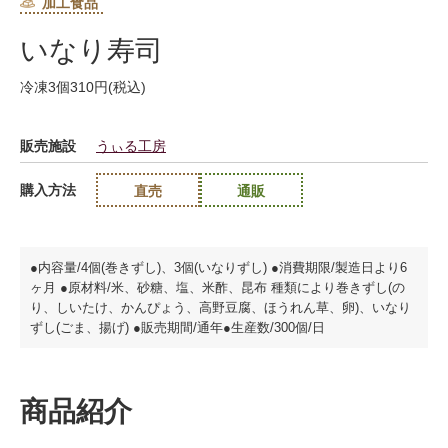
加工食品
いなり寿司
冷凍3個310円(税込)
販売施設
うぃる工房
購入方法
直売
通販
●内容量/4個(巻きずし)、3個(いなりずし) ●消費期限/製造日より6
ヶ月 ●原材料/米、砂糖、塩、米酢、昆布 種類により巻きずし(の
り、しいたけ、かんぴょう、高野豆腐、ほうれん草、卵)、いなり
ずし(ごま、揚げ) ●販売期間/通年●生産数/300個/日
商品紹介