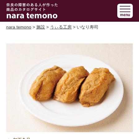
奈良で障害の
menu
ある人の手作
り商品 nara
nara temono
>
施設
>
うぃる工房
> いなり寿司
temono