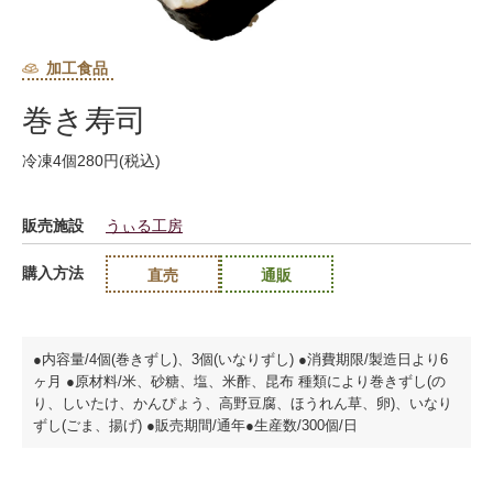
加工食品
巻き寿司
冷凍4個280円(税込)
販売施設
うぃる工房
購入方法
直売
通販
●内容量/4個(巻きずし)、3個(いなりずし) ●消費期限/製造日より6
ヶ月 ●原材料/米、砂糖、塩、米酢、昆布 種類により巻きずし(の
り、しいたけ、かんぴょう、高野豆腐、ほうれん草、卵)、いなり
ずし(ごま、揚げ) ●販売期間/通年●生産数/300個/日