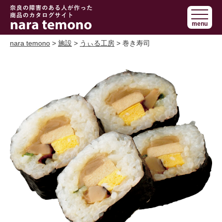
奈良で障害の
menu
ある人の手作
り商品 nara
nara temono
>
施設
>
うぃる工房
> 巻き寿司
temono