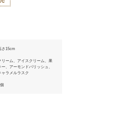
売
さ15cm
クリーム、アイスクリーム、果
キー、アーモンドパリッシュ、
キャラメルラスク
5個