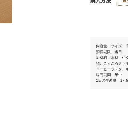
直
購入方法
内容量、サイズ 高
消費期限 当日
原材料、素材 生
物、ころころクッ
コーヒーラスク、
販売期間 年中
1日の生産量 1～