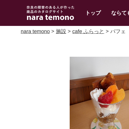
奈良で障害のある人
トップ
ならて
の手作り商品 nara
temono
nara temono
>
施設
>
cafe ふらっと
> パフェ