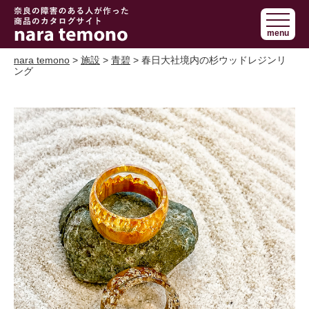
奈良で障害の
menu
ある人の手作
り商品 nara
nara temono
>
施設
>
青碧
> 春日大社境内の杉ウッドレジンリ
ング
temono