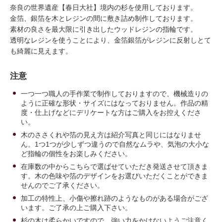
奈良の世界遺産【春日大社】境内の杉を使用しております。
金箔、銀箔を木とレジンの間に敷き詰め制作しております。
素材の良さを最大限に引き出したウッドレジンの指輪です。
透明なレジンを使うことにより、金箔銀箔がレジンに反射しとて
も綺麗に見えます。
注意
一つ一つ職人の手作業で制作しておりますので、機械造りの
ように正確な形状・サイズにはなっておりません。作品の精
度・仕上げなどにデリケートな方はご購入をお控えくださ
い。
木のささくれや箔の見え方は紹介写真と同じにはなりませ
ん。1つ1つが少しずつ違うので自然なムラや、気泡の大小な
ど指輪の個性をお楽しみください。
在庫数の中からこちらで選ばせていただき発送させて頂きま
す。木の色味や箔のデザインをお選びいただくことができま
せんのでご了承ください。
加工の特性上、小傷や擦れ跡のようなものがある場合がござ
います。ご了承の上ご購入下さい。
杉の木は柔らかいですので、強い力をかけないようご注意く