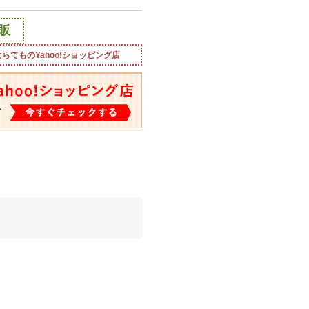
販
ならてものYahoo!ショッピング店