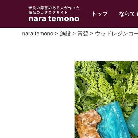
奈良で障害のある人
トップ
ならて
の手作り商品 nara
temono
nara temono
>
施設
>
青碧
> ウッドレジンコ