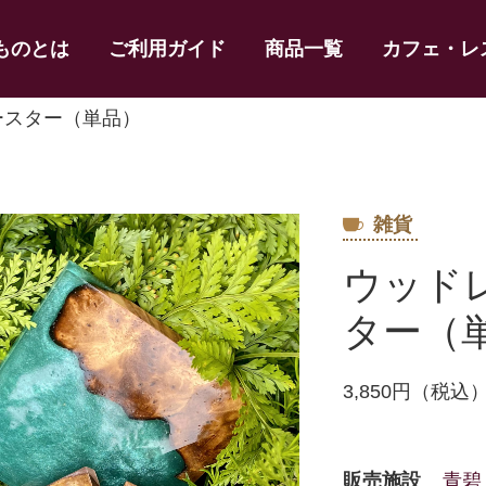
ものとは
ご利用ガイド
商品一覧
カフェ・レ
ースター（単品）
雑貨
ウッド
ター（
3,850円（税込
販売施設
青碧