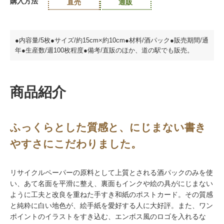
購入方法
直売
通販
●内容量/5枚●サイズ/約15cm×約10cm●材料/酒パック●販売期間/通
年●生産数/週100枚程度●備考/直販のほか、道の駅でも販売。
商品紹介
ふっくらとした質感と、にじまない書き
やすさにこだわりました。
リサイクルペーパーの原料として上質とされる酒パックのみを使
い、あて名面を平滑に整え、裏面もインクや絵の具がにじまない
ように工夫と改良を重ねた手すき和紙のポストカード。その質感
と純粋に白い地色が、絵手紙を愛好する人に大好評。また、ワン
ポイントのイラストをすき込む、エンボス風のロゴを入れるな