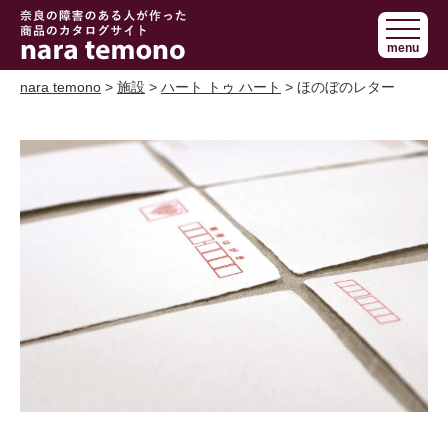
奈良で障害の
menu
ある人の手作
り商品 nara
nara temono
>
施設
>
ハート トゥ ハート
> ほのぼのレター
temono