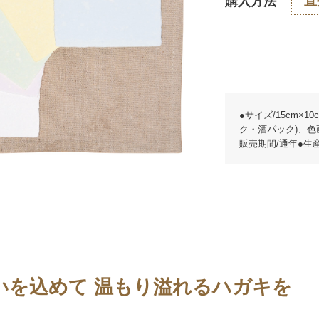
直
購入方法
●サイズ/15cm×10
ク・酒パック)、色
販売期間/通年●生産
いを込めて 温もり溢れるハガキを