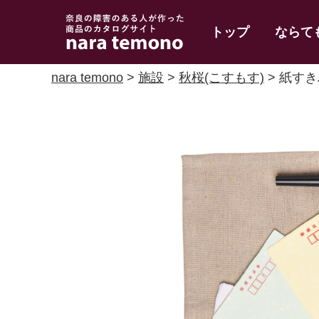
奈良で障害のある人
トップ
ならて
の手作り商品 nara
temono
nara temono
>
施設
>
秋桜(こすもす)
> 紙す