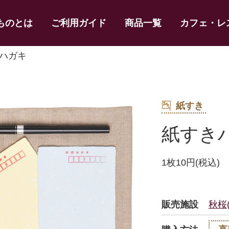
ものとは
ご利用ガイド
商品一覧
カフェ・レ
きハガキ
紙すき
紙すき
1枚10円(税込)
販売施設
秋桜