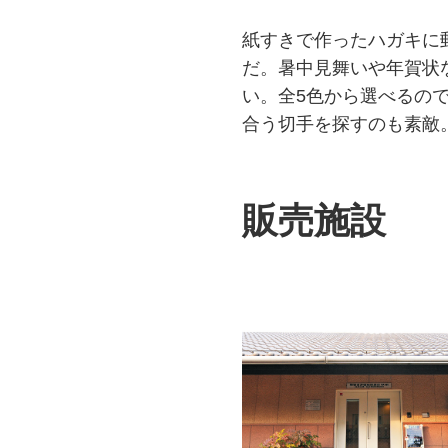
紙すきで作ったハガキに
だ。暑中見舞いや年賀状
い。全5色から選べるの
合う切手を探すのも素敵
販売施設