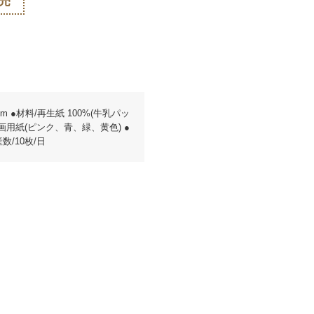
売
cm ●材料/再生紙 100%(牛乳パッ
画用紙(ピンク、青、緑、黄色) ●
数/10枚/日