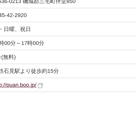
636-0213 磯城郡三宅町伴堂850
45-42-2920
・日曜、祝日
0時00分～17時00分
台(無料)
鉄石見駅より徒歩約15分
p://puan.boo.jp/