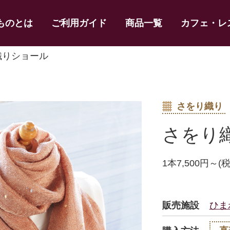
ものとは
ご利用ガイド
商品一覧
カフェ・レ
織りショール
さをり織り
さをり
1本7,500円～(
販売施設
ひま