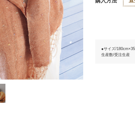
直
購入方法
●サイズ/180cm×3
生産数/受注生産