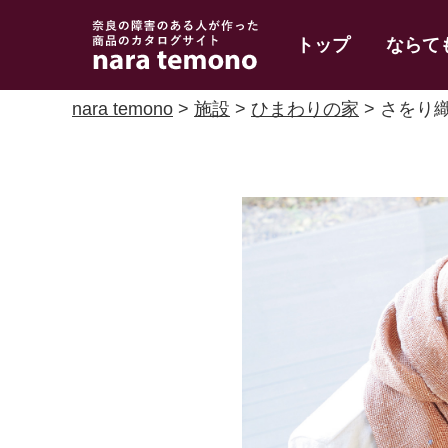
奈良で障害のある人
トップ
ならて
の手作り商品 nara
temono
nara temono
>
施設
>
ひまわりの家
> さをり