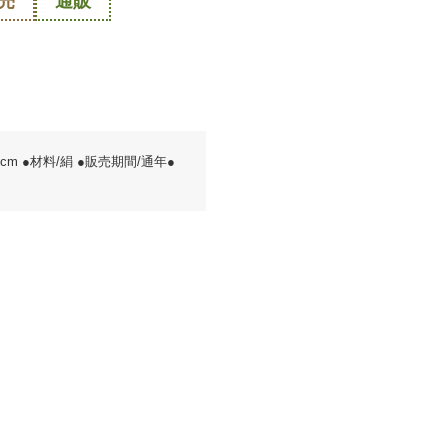
売
通販
5cm ●材料/絹 ●販売期間/通年●