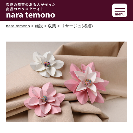
奈良で障害の
menu
ある人の手作
り商品 nara
nara temono
>
施設
>
双葉
> リサージュ(椿姫)
temono