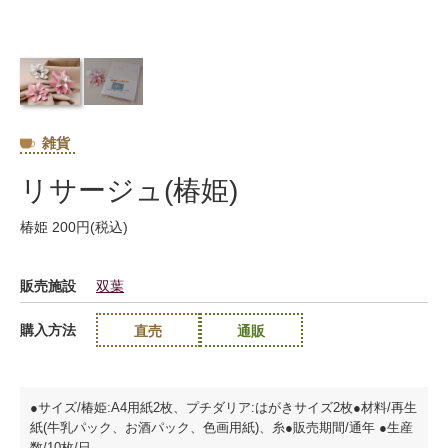
雑貨
リサージュ(椿姫)
椿姫 200円(税込)
販売施設
双葉
購入方法
直売
通販
●サイズ/椿姫:A4用紙2枚、プチダリア:はがきサイズ2枚●材料/再生
紙(牛乳パック、お酒パック、色画用紙)、糸●販売期間/通年 ●生産
数/10枚/日