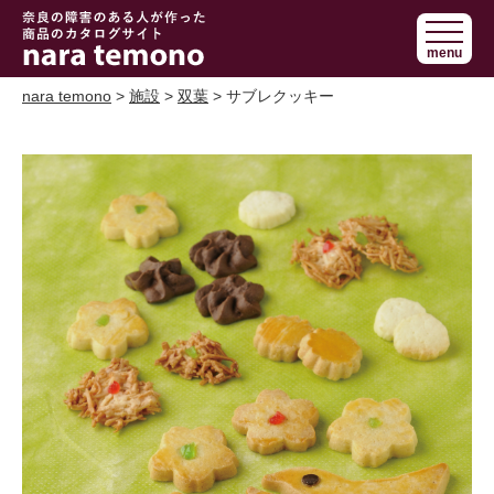
奈良で障害の
menu
ある人の手作
り商品 nara
nara temono
>
施設
>
双葉
> サブレクッキー
temono