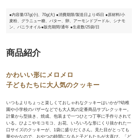
●内容量/37g(小)、70g(大) ●消費期限/製造日より45日 ●原材料/小
麦粉、グラニュー糖、バター、卵、アーモンドプードル、シナモ
ン、バニラオイル●販売期間/通年 ●生産数/25袋/日
商品紹介
かわいい形にメロメロ
子どもたちに大人気のクッキー
いつもよりちょっと楽しくておしゃれなクッキーはいかが?幼稚
園や小学校のバザーなどでも大人気の定番商品サブレクッキー。
計量から型抜き、焼成、包装まで一つひとつ丁寧に手作りされて
いる。ひよこやモコモコ、お花、いろいろな形にくり抜かれた一
口サイズのクッキーが、1袋に盛りだくさん。見た目がとっても
華やかなので、おやつの時間になると子どもたちが大喜び。「ど