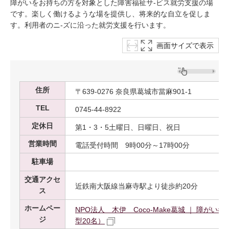
障がいをお持ちの方を対象とした障害福祉サ-ビス就労支援の場
です。楽しく働けるような場を提供し、将来的な自立を促しま
す。利用者のニ-ズに沿った就労支援を行います。
画面サイズで表示
住所
〒639-0276 奈良県葛城市當麻901-1
TEL
0745-44-8922
定休日
第1・3・5土曜日、日曜日、祝日
営業時間
電話受付時間 9時00分～17時00分
駐車場
交通アクセ
近鉄南大阪線当麻寺駅より徒歩約20分
ス
ホームペー
NPO法人 木伊 Coco-Make葛城 ｜ 障が
ジ
型20名）