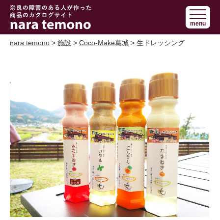
奈良で障害の
menu
ある人の手作
り商品 nara
nara temono
>
施設
>
Coco-Make葛城
> 生ドレッシング
temono