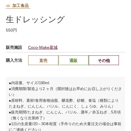
加工食品
生ドレッシング
550円
販売施設
Coco-Make葛城
購入方法
直売
通販
その他
●内容量、サイズ/190ml
●消費期限/製造より2 ヶ月（開封後はお早めにお召し上がりくださ
い）
●原材料、素材/食用食物油脂、醸造酢、砂糖、食塩（種類により
たまねぎ、にんじん、バジル、にんにく、しょうゆ、みりん）
●販売期間/たまねぎ、にんじん、バジル…通年／赤玉ねぎ…5月頃
（無くなり次第終了）
●1日の生産量/20～30本程度（手作りのため大量注文の場合は事前
にご連絡ください）