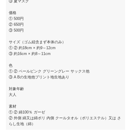
③ 夏マスク
価格
① 500円
② 650円
③ 500円
サイズ（ゴム紐含まず本体のみ）
① ② 約18cm × 約9～12cm
③ 約16cm × 約8～11cm
色
① ② ペールピンク グリーングレー サックス他
③ A Bの生地他プリント地生地あり
対象年齢
大人
素材
① ② 綿100％ ガーゼ
② 外側 綿又は綿ポリ 内側 クールタオル（ポリエステル）又は さ
らし生地（綿）