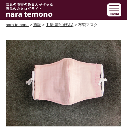
奈良で障害の
menu
ある人の手作
り商品 nara
nara temono
>
施設
>
工房 蕾(つぼみ)
> 布製マスク
temono