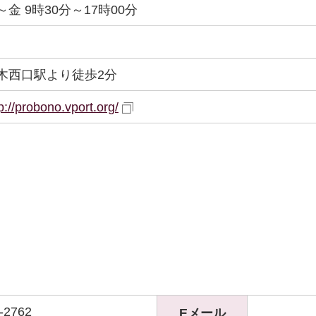
～金 9時30分～17時00分
木西口駅より徒歩2分
p://probono.vport.org/
-2762
Eメール