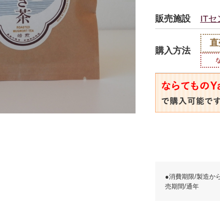
販売施設
IT
直
購入方法
●消費期限/製造か
売期間/通年