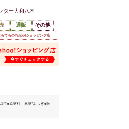
センター大和八木
売
通販
その他
ならてものYahoo!ショッピング店
ら1年●原材料、素材/よもぎ●販