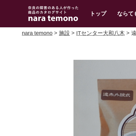
奈良で障害のある人
トップ
ならて
の手作り商品 nara
temono
nara temono
>
施設
>
ITセンター大和八木
> 