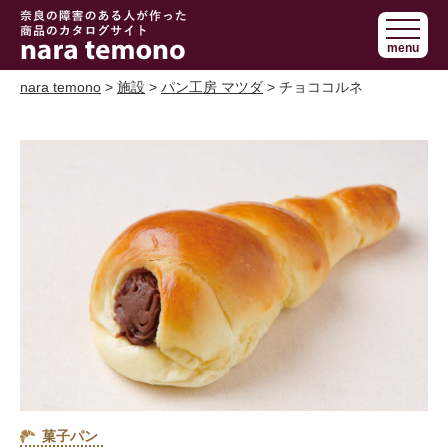
奈良で障害の
menu
ある人の手作
り商品 nara
nara temono
>
施設
>
パン工房 マツダ
> チョココルネ
temono
菓子パン