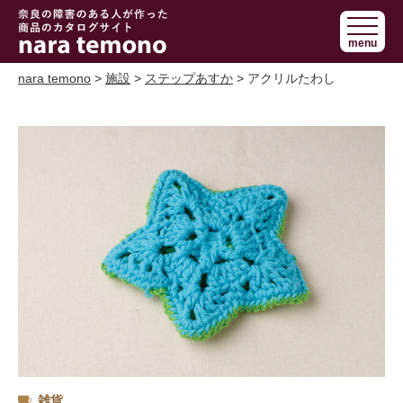
奈良で障害の
menu
ある人の手作
り商品 nara
nara temono
>
施設
>
ステップあすか
> アクリルたわし
temono
雑貨