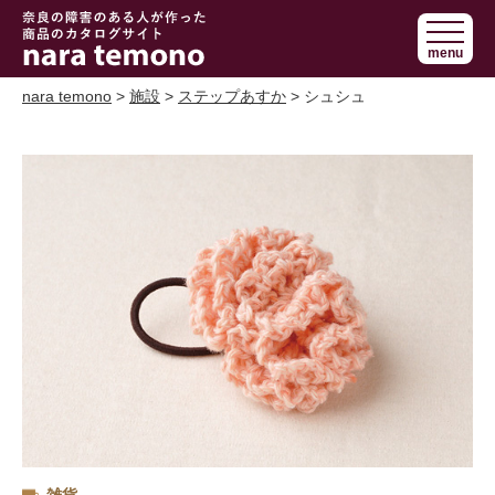
奈良で障害の
menu
ある人の手作
り商品 nara
nara temono
>
施設
>
ステップあすか
> シュシュ
temono