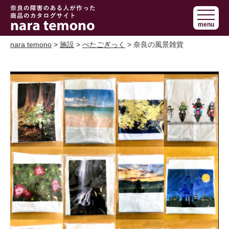
奈良で障害の
menu
ある人の手作
り商品 nara
nara temono
>
施設
>
ぺたごぎっく
> 奈良の風景雑貨
temono