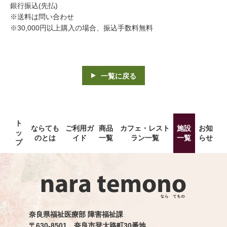
銀行振込(先払)
※送料は問い合わせ
※30,000円以上購入の場合、振込手数料無料
一覧に戻る
ト
ならても
ご利用ガ
商品
カフェ・レスト
施設
お知
ッ
のとは
イド
一覧
ラン一覧
一覧
らせ
プ
奈良県福祉医療部 障害福祉課
〒630-8501 奈良市登大路町30番地