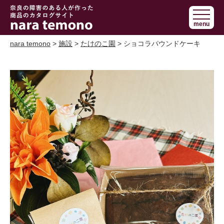
奈良で障害の
menu
ある人の手作
り商品 nara
nara temono
>
施設
>
たけのこ園
> ショコラパウンドケーキ
temono