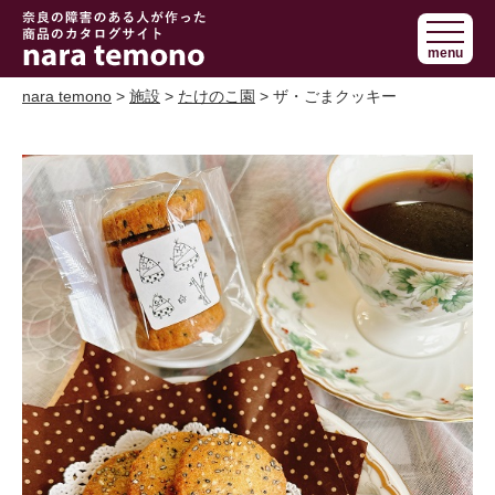
奈良で障害の
menu
ある人の手作
り商品 nara
nara temono
>
施設
>
たけのこ園
> ザ・ごまクッキー
temono