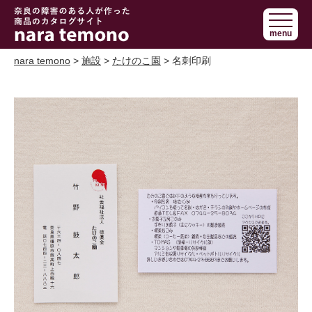
奈良で障害の
menu
ある人の手作
り商品 nara
nara temono
>
施設
>
たけのこ園
> 名刺印刷
temono