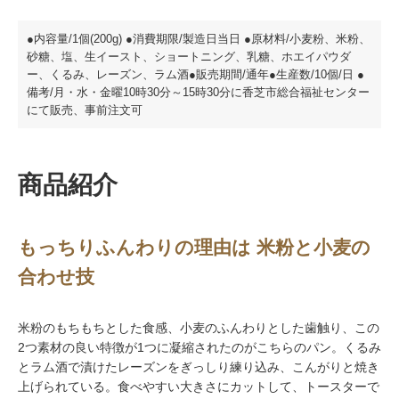
●内容量/1個(200g) ●消費期限/製造日当日 ●原材料/小麦粉、米粉、
砂糖、塩、生イースト、ショートニング、乳糖、ホエイパウダ
ー、くるみ、レーズン、ラム酒●販売期間/通年●生産数/10個/日 ●
備考/月・水・金曜10時30分～15時30分に香芝市総合福祉センター
にて販売、事前注文可
商品紹介
もっちりふんわりの理由は 米粉と小麦の
合わせ技
米粉のもちもちとした食感、小麦のふんわりとした歯触り、この
2つ素材の良い特徴が1つに凝縮されたのがこちらのパン。くるみ
とラム酒で漬けたレーズンをぎっしり練り込み、こんがりと焼き
上げられている。食べやすい大きさにカットして、トースターで