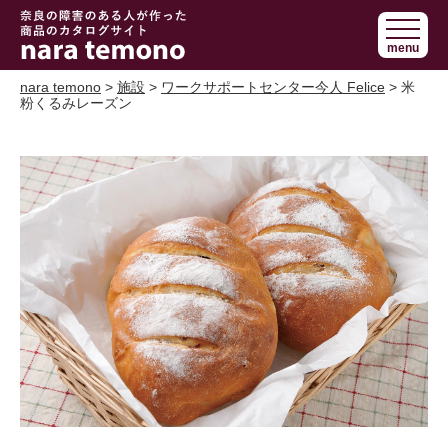
奈良で障害の
menu
ある人の手作
り商品 nara
nara temono
>
施設
>
ワークサポートセンター今人 Felice
> 米
粉くるみレーズン
temono