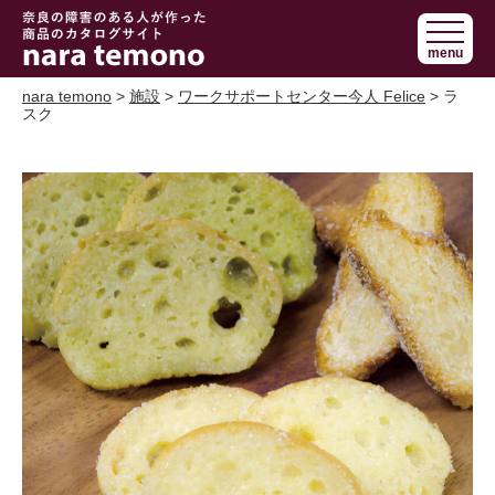
奈良で障害の
menu
ある人の手作
り商品 nara
nara temono
>
施設
>
ワークサポートセンター今人 Felice
> ラ
スク
temono