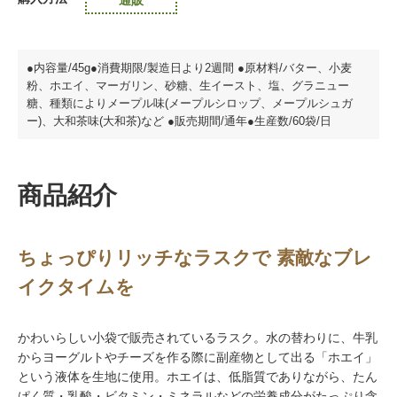
●内容量/45g●消費期限/製造日より2週間 ●原材料/バター、小麦
粉、ホエイ、マーガリン、砂糖、生イースト、塩、グラニュー
糖、種類によりメープル味(メープルシロップ、メープルシュガ
ー)、大和茶味(大和茶)など ●販売期間/通年●生産数/60袋/日
商品紹介
ちょっぴりリッチなラスクで 素敵なブレ
イクタイムを
かわいらしい小袋で販売されているラスク。水の替わりに、牛乳
からヨーグルトやチーズを作る際に副産物として出る「ホエイ」
という液体を生地に使用。ホエイは、低脂質でありながら、たん
ぱく質・乳酸・ビタミン・ミネラルなどの栄養成分がたっぷり含