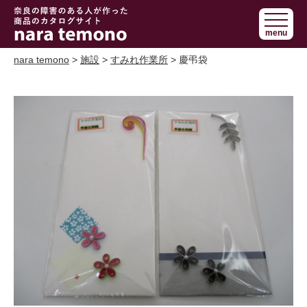
奈良で障害の
menu
ある人の手作
り商品 nara
nara temono
>
施設
>
すみれ作業所
> 慶弔袋
temono