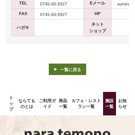
TEL
Eメール
0745-60-5927
sumire.6
FAX
HP
0745-60-5927
ネット
ハガキ
ショップ
一覧に戻る
ト
ならても
ご利用ガ
商品
カフェ・レスト
施設
お知
ッ
のとは
イド
一覧
ラン一覧
一覧
らせ
プ