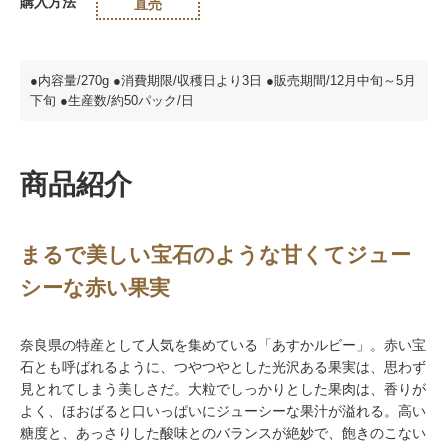
購入方法
直売
●内容量/270g ●消費期限/収穫日より3日 ●販売期間/12月中旬～5月
下旬 ●生産数/約50パック/日
商品紹介
まるで美しい宝石のような甘くてジュー
シーな赤い果実
奈良県の特産として人気を集めている「あすかルビー」。赤い宝
石とも呼ばれるように、つやつやとした光沢ある果実は、思わず
見とれてしまう美しさだ。大粒でしっかりとした果肉は、香りが
よく、ほおばると口いっぱいにジューシーな果汁が溢れる。高い
糖度と、あっさりした酸味とのバランスが絶妙で、飽きのこない