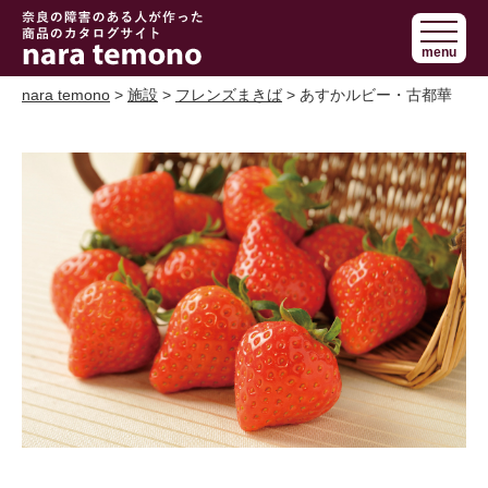
奈良で障害の
menu
ある人の手作
り商品 nara
nara temono
>
施設
>
フレンズまきば
> あすかルビー・古都華
temono