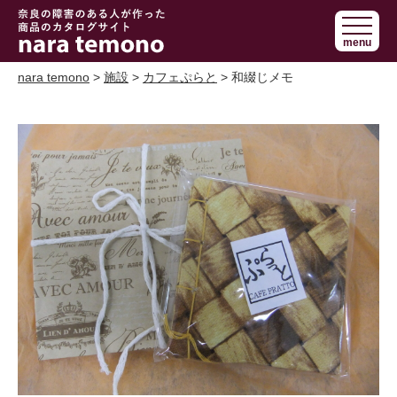
奈良で障害の
menu
ある人の手作
り商品 nara
nara temono
>
施設
>
カフェぷらと
> 和綴じメモ
temono