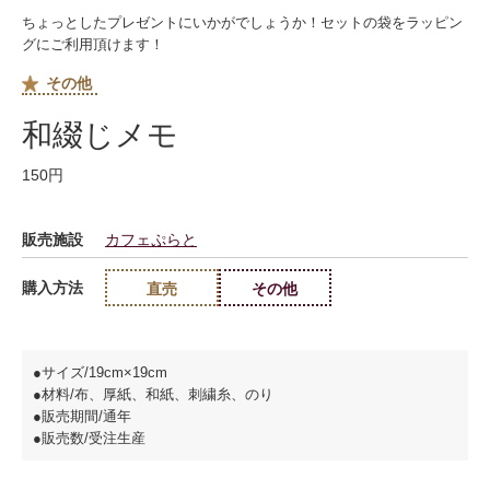
ちょっとしたプレゼントにいかがでしょうか！セットの袋をラッピン
グにご利用頂けます！
その他
和綴じメモ
150円
販売施設
カフェぷらと
購入方法
直売
その他
●サイズ/19cm×19cm
●材料/布、厚紙、和紙、刺繍糸、のり
●販売期間/通年
●販売数/受注生産