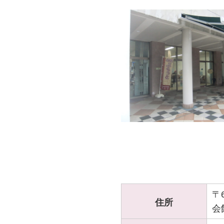
〒
住所
会