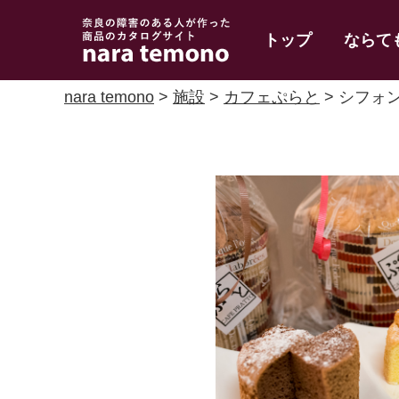
奈良で障害のある人
トップ
ならて
の手作り商品 nara
temono
nara temono
>
施設
>
カフェぷらと
> シフォ