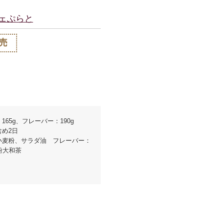
ェぷらと
売
165g、フレーバー：190g
含め2日
小麦粉、サラダ油 フレーバー：
粉大和茶