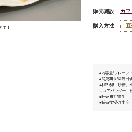
販売施設
カフ
直
購入方法
です！
●内容量/プレーン：
●消費期限/製造日
●材料/卵、砂糖、
ココアパウダー、
●販売期間/通年
●販売数/受注生産