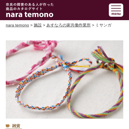
奈良で障害の
menu
ある人の手作
り商品 nara
nara temono
>
施設
>
あすなろの家共働作業所
> ミサンガ
temono
雑貨