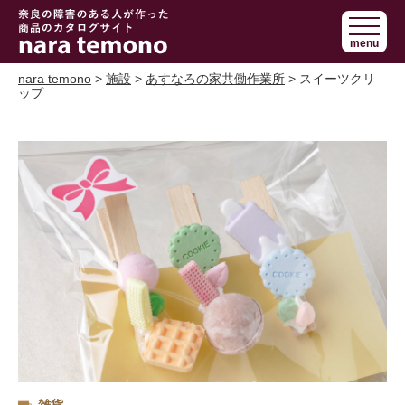
奈良で障害の
menu
ある人の手作
り商品 nara
nara temono
>
施設
>
あすなろの家共働作業所
> スイーツクリ
ップ
temono