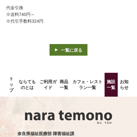
代金引換
※送料740円～
※代引手数料324円
一覧に戻る
ト
ならても
ご利用ガ
商品
カフェ・レスト
施設
お知
ッ
のとは
イド
一覧
ラン一覧
一覧
らせ
プ
奈良県福祉医療部 障害福祉課