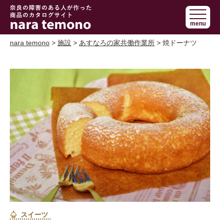
奈良で障害の
menu
ある人の手作
り商品 nara
nara temono
>
施設
>
あすなろの家共働作業所
> 焼ドーナツ
temono
スイーツ