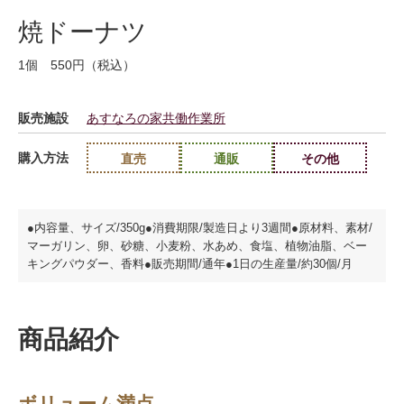
焼ドーナツ
1個 550円（税込）
販売施設
あすなろの家共働作業所
購入方法
直売
通販
その他
●内容量、サイズ/350g●消費期限/製造日より3週間●原材料、素材/
マーガリン、卵、砂糖、小麦粉、水あめ、食塩、植物油脂、ベー
キングパウダー、香料●販売期間/通年●1日の生産量/約30個/月
商品紹介
ボリューム満点