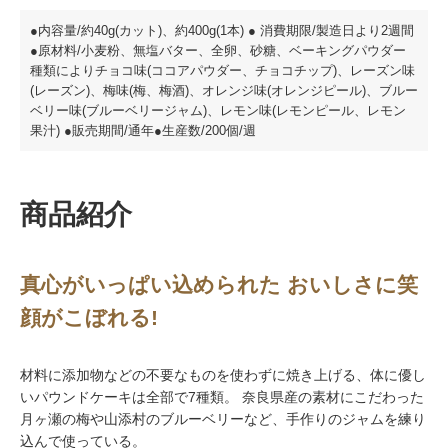
●内容量/約40g(カット)、約400g(1本) ● 消費期限/製造日より2週間
●原材料/小麦粉、無塩バター、全卵、砂糖、ベーキングパウダー
種類によりチョコ味(ココアパウダー、チョコチップ)、レーズン味
(レーズン)、梅味(梅、梅酒)、オレンジ味(オレンジピール)、ブルー
ベリー味(ブルーベリージャム)、レモン味(レモンピール、レモン
果汁) ●販売期間/通年●生産数/200個/週
商品紹介
真心がいっぱい込められた おいしさに笑
顔がこぼれる!
材料に添加物などの不要なものを使わずに焼き上げる、体に優し
いパウンドケーキは全部で7種類。 奈良県産の素材にこだわった
月ヶ瀬の梅や山添村のブルーベリーなど、手作りのジャムを練り
込んで使っている。