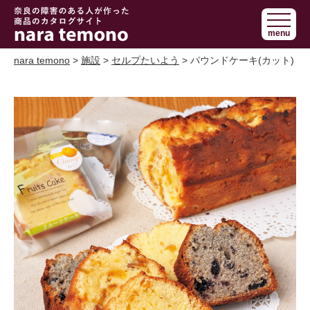
奈良で障害の
menu
ある人の手作
り商品 nara
nara temono
>
施設
>
セルプたいよう
> パウンドケーキ(カット)
temono