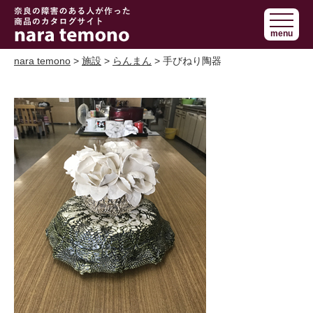
奈良で障害の
menu
ある人の手作
り商品 nara
nara temono
>
施設
>
らんまん
> 手びねり陶器
temono