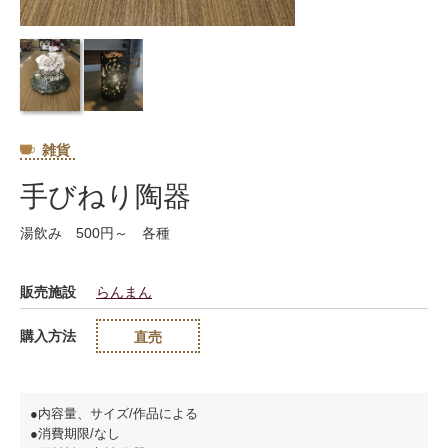
雑貨
手びねり陶器
湯飲み 500円～ 各種
販売施設
らんまん
購入方法
直売
●内容量、サイズ/作品による
●消費期限/なし