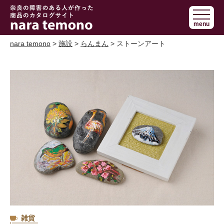
奈良で障害の
menu
ある人の手作
り商品 nara
nara temono
>
施設
>
らんまん
> ストーンアート
temono
雑貨