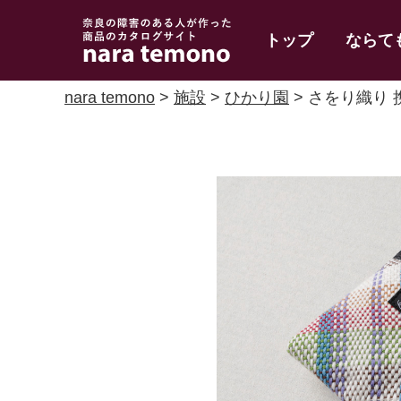
奈良で障害のある人
トップ
ならて
の手作り商品 nara
temono
nara temono
>
施設
>
ひかり園
> さをり織り