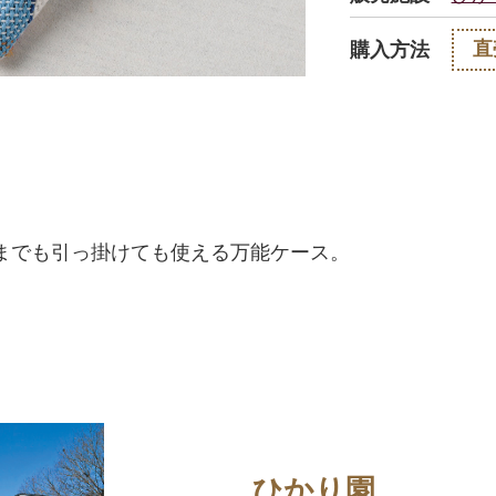
直
購入方法
までも引っ掛けても使える万能ケース。
ひかり園