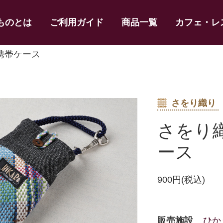
ものとは
ご利用ガイド
商品一覧
カフェ・レ
 携帯ケース
さをり織り
さをり
ース
900円(税込)
販売施設
ひか