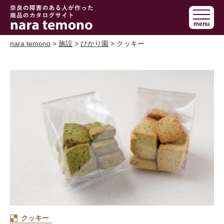
奈良で障害の
menu
ある人の手作
り商品 nara
nara temono
>
施設
>
ひかり園
> クッキー
temono
クッキー